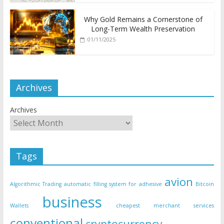
Why Gold Remains a Cornerstone of
Long-Term Wealth Preservation
01/11/2025
Archives
Archives
Tags
avion
Algorithmic Trading
automatic filling system for adhesive
Bitcoin
business
Wallets
cheapest merchant services
conventional
cryptocurrency