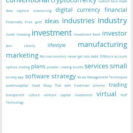
custom face mask
digital currency
financial
data capture outsourcing
industry
industries
ideas
Financially Free
gold
investment
investor
invest
Investing
Investment Bank
manufacturing
lifestyle
Jaxx Liberty
marketing
Microeconomics
never get into debt
Offshore account
small
services
plans
options trading
powder coating booths
strategy
software
society app
Stress Management Techniques
trading
suwitmuaythai
Suwit Muay Thai with freshman scheme
virtual
transparent culture
venture capital investment
VoIP
Technology