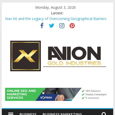
Skip
Monday, August 3, 2026
to
Latest:
content
Nav Int and the Legacy of Overcoming Geographical Barriers
Comprehensive Payroll Outsourcing Services in France
Startup And Changeover Checklists For Mills, Tumblers And
Catalyst Support
Evaluating Eligibility Before Applying for Credit Cards
Why Gold Remains a Cornerstone of Long-Term Wealth
Preservation
Avion
Gold
BUSINESS
BUSINESS MARKETING